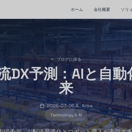
ホーム
会社概要
ソリ
ブログに戻る
物流DX予測：AIと自
来
2026-03-06
Arisa
Technology & AI
DX市場予測。AI配送最適化とロボット導入が牽引す