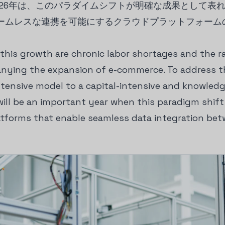
026年は、このパラダイムシフトが明確な成果として表
ームレスな連携を可能にするクラウドプラットフォーム
this growth are chronic labor shortages and the ra
anying the expansion of e-commerce. To address t
intensive model to a capital-intensive and knowled
ill be an important year when this paradigm shift 
atforms that enable seamless data integration bet