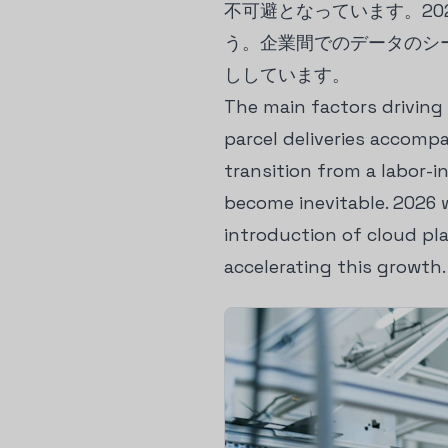
不可避となっています。2
う。企業間でのデータのシ
ししています。
The main factors driving 
parcel deliveries accomp
transition from a labor-
become inevitable. 2026 w
introduction of cloud pl
accelerating this growth.