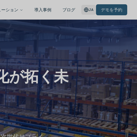
ューション
導入事例
ブログ
デモを予約
JA
動化が拓く未
る次世代サプライ