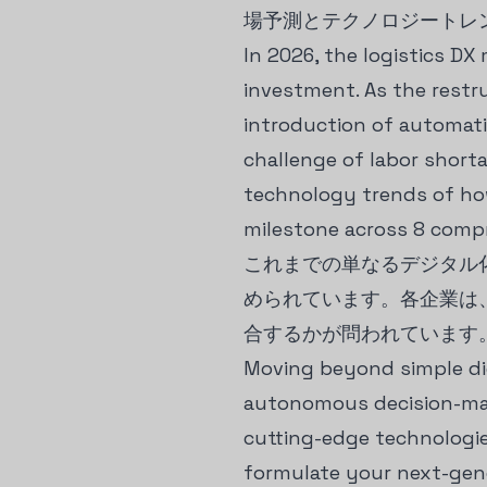
場予測とテクノロジートレ
In 2026, the logistics D
investment. As the restr
introduction of automati
challenge of labor shortag
technology trends of how
milestone across 8 comp
これまでの単なるデジタル
められています。各企業は
合するかが問われています
Moving beyond simple dig
autonomous decision-mak
cutting-edge technologies
formulate your next-gene