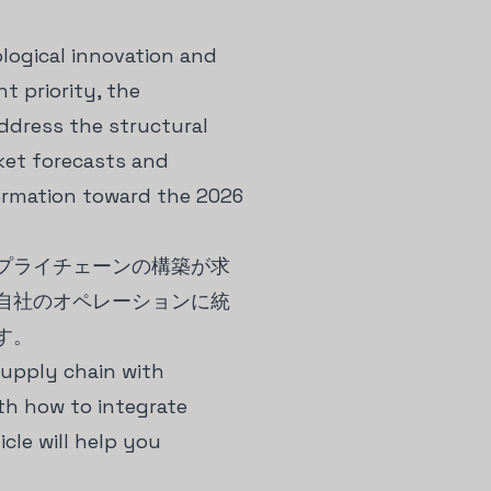
logical innovation and
t priority, the
ddress the structural
arket forecasts and
formation toward the 2026
プライチェーンの構築が求
自社のオペレーションに統
す。
supply chain with
th how to integrate
cle will help you