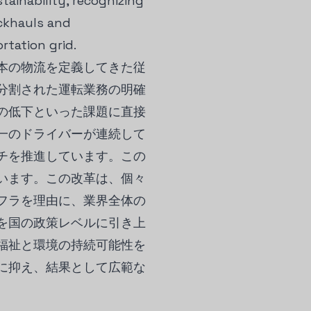
tainability, recognizing
ckhauls and
tation grid.
日本の物流を定義してきた従
分割された運転業務の明確
の低下といった課題に直接
一のドライバーが連続して
チを推進しています。この
います。この改革は、個々
フラを理由に、業界全体の
を国の政策レベルに引き上
福祉と環境の持続可能性を
に抑え、結果として広範な