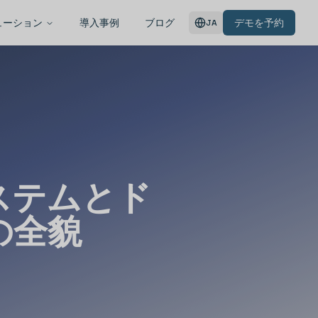
ューション
導入事例
ブログ
デモを予約
JA
ステムとド
の全貌