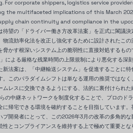
 For corporate shippers, logistics service provider
g the multifaceted implications of this March 202
supply chain continuity and compliance in the upco
政府は待望の「ドライバー働き方改革法案」を正式に閣議
。物流効率化法を改正し強化するために設計されたこの
を脅かす根深いシステム上の脆弱性に直接対処するもの
問題」による厳格な残業時間の上限規制により悪化する深
た新法案は、「中継輸送システム」を促進することに特
す。このパラダイムシフトは単なる運用の推奨ではなく
ームレスに交換できるようにする、法的に裏付けられた
これらの中継ネットワークを制度化することで、プロのド
全に帰宅できる環境を確約することを目指しています。
ハブ開発者にとって、この2026年3月の改革の多角的
続性とコンプライアンスを維持する上で極めて重要とな