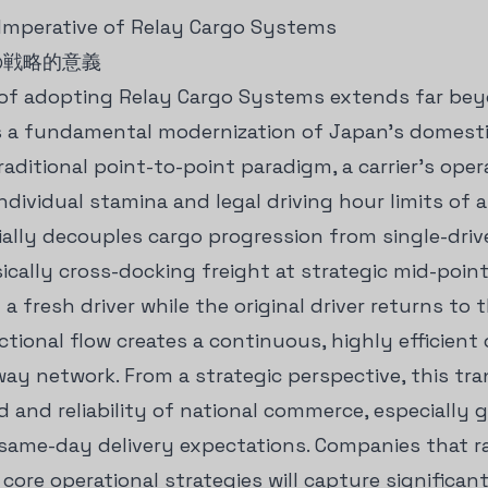
 Imperative of Relay Cargo Systems
の戦略的意義
e of adopting Relay Cargo Systems extends far be
ts a fundamental modernization of Japan's domest
raditional point-to-point paradigm, a carrier's ope
individual stamina and legal driving hour limits of 
ally decouples cargo progression from single-drive
ically cross-docking freight at strategic mid-poin
 a fresh driver while the original driver returns to
ectional flow creates a continuous, highly efficient
ay network. From a strategic perspective, this tra
 and reliability of national commerce, especially g
ame-day delivery expectations. Companies that ra
core operational strategies will capture significan