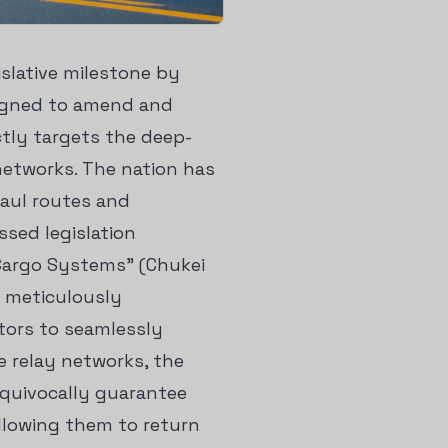
slative milestone by
esigned to amend and
ectly targets the deep-
networks. The nation has
haul routes and
ssed legislation
Cargo Systems" (Chukei
a meticulously
tors to seamlessly
e relay networks, the
equivocally guarantee
allowing them to return