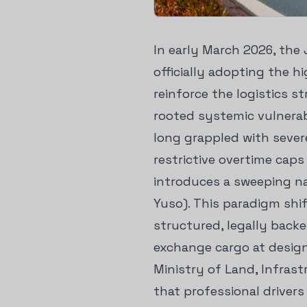
In early March 2026, th
officially adopting the h
reinforce the logistics s
rooted systemic vulnerab
long grappled with sever
restrictive overtime cap
introduces a sweeping n
Yuso). This paradigm shif
structured, legally back
exchange cargo at designa
Ministry of Land, Infras
that professional drivers