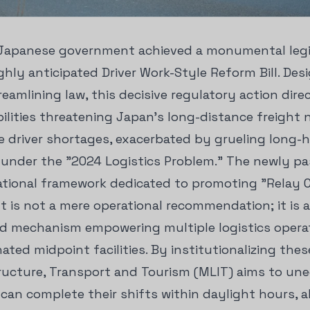
e Japanese government achieved a monumental legi
ighly anticipated Driver Work-Style Reform Bill. D
treamlining law, this decisive regulatory action dir
ilities threatening Japan's long-distance freight 
e driver shortages, exacerbated by grueling long-
s under the "2024 Logistics Problem." The newly pa
ational framework dedicated to promoting "Relay 
t is not a mere operational recommendation; it is 
ed mechanism empowering multiple logistics opera
ted midpoint facilities. By institutionalizing thes
tructure, Transport and Tourism (MLIT) aims to un
 can complete their shifts within daylight hours, 