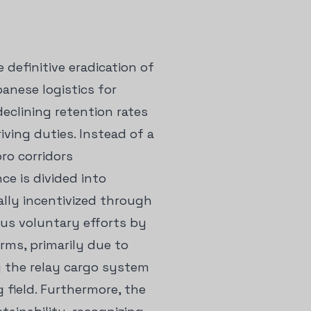
 definitive eradication of
anese logistics for
declining retention rates
ving duties. Instead of a
ro corridors
ce is divided into
ally incentivized through
ous voluntary efforts by
rms, primarily due to
g the relay cargo system
g field. Furthermore, the