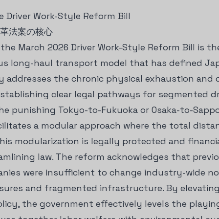
e Driver Work-Style Reform Bill
改革法案の核心
 the March 2026 Driver Work-Style Reform Bill is the
ous long-haul transport model that has defined Jap
tly addresses the chronic physical exhaustion and 
stablishing clear legal pathways for segmented dri
 the punishing Tokyo-to-Fukuoka or Osaka-to-Sappo
ilitates a modular approach where the total distan
s modularization is legally protected and financi
reamlining law. The reform acknowledges that previ
anies were insufficient to change industry-wide no
sures and fragmented infrastructure. By elevatin
olicy, the government effectively levels the playin