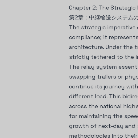
Chapter 2: The Strategic
第2章：中継輸送システム
The strategic imperativ
compliance; it represen
architecture. Under the t
strictly tethered to the 
The relay system essenti
swapping trailers or phys
continue its journey with
different load. This bidir
across the national highw
for maintaining the speed
growth of next-day and s
methodologies into their 