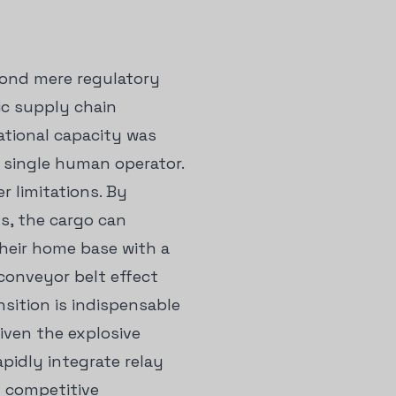
yond mere regulatory
ic supply chain
rational capacity was
a single human operator.
r limitations. By
ts, the cargo can
 their home base with a
 conveyor belt effect
nsition is indispensable
iven the explosive
pidly integrate relay
t competitive