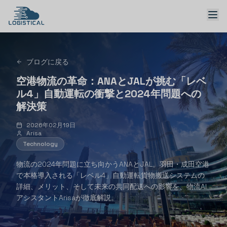
ブログに戻る
空港物流の革命：ANAとJALが挑む「レベ
ソリューション
ル4」自動運転の衝撃と2024年問題への
解決策
2026年02月19日
Arisa
Technology
日本語 → English
物流の2024年問題に立ち向かうANAとJAL。羽田・成田空港
で本格導入される「レベル4」自動運転貨物搬送システムの
デモを予約
詳細、メリット、そして未来の共同配送への影響を、物流AI
アシスタントArisaが徹底解説。