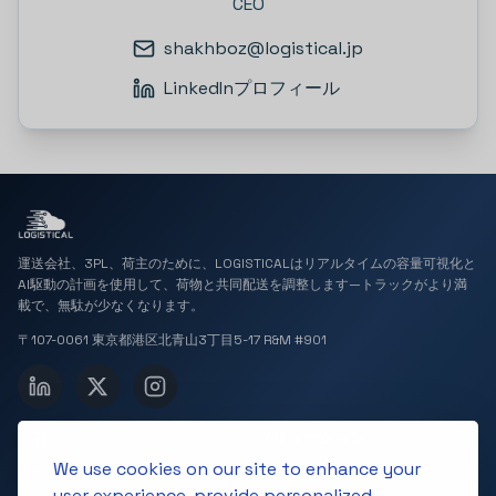
CEO
shakhboz@logistical.jp
LinkedInプロフィール
運送会社、3PL、荷主のために、LOGISTICALはリアルタイムの容量可視化と
AI駆動の計画を使用して、荷物と共同配送を調整します—トラックがより満
載で、無駄が少なくなります。
〒107-0061 東京都港区北青山3丁目5-17 R&M #901
会社
ソリューション
We use cookies on our site to enhance your
ホーム
3Dボリューム検出
user experience, provide personalized