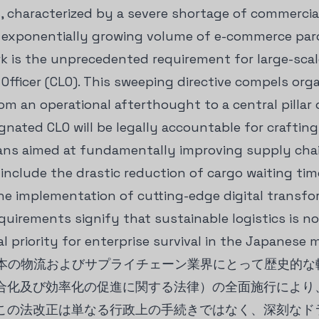
s, characterized by a severe shortage of commercial
n exponentially growing volume of e-commerce parce
 is the unprecedented requirement for large-scale 
 Officer (CLO). This sweeping directive compels org
m an operational afterthought to a central pillar 
gnated CLO will be legally accountable for craftin
ns aimed at fundamentally improving supply chain
l include the drastic reduction of cargo waiting t
he implementation of cutting-edge digital transform
equirements signify that sustainable logistics is no
l priority for enterprise survival in the Japanese 
、日本の物流およびサプライチェーン業界にとって歴史的
合化及び効率化の促進に関する法律）の全面施行により
この法改正は単なる行政上の手続きではなく、深刻なド