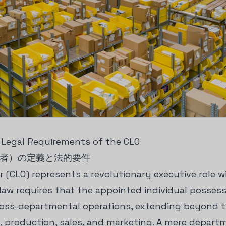
d Legal Requirements of the CLO
理者）の定義と法的要件
er (CLO) represents a revolutionary executive role 
law requires that the appointed individual possess
ross-departmental operations, extending beyond tra
production, sales, and marketing. A mere depar