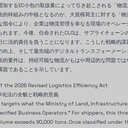
増加するEC小包の取扱量によって引き起こされる「物
法的枠組みの中核となるのが、大規模荷主に対する「物流
な指令により、企業は物流管理を単なる現場のオペレー
られます。今後、任命されたCLOは、サプライチェーン
行に法的責任を負うことになります。こうした戦略的課
の向上、そして最先端のデジタルトランスフォーメーシ
法的要件は、持続可能な物流がもはや周辺的な問題では
課題であることを示しています。
f the 2026 Revised Logistics Efficiency Act
効率化法の全貌と戦略的意義
y targets what the Ministry of Land, Infrastructur
ecified Business Operators." For shippers, this thre
lume exceeds 90,000 tons. Once classified under th