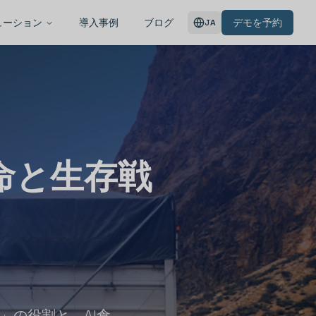
ューション
導入事例
ブログ
デモを予約
JA
使命と生存戦
」の役割と、AI倉