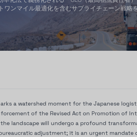
トワンマイル最適化を含むサプライチェーン戦略
marks a watershed moment for the Japanese logist
enforcement of the Revised Act on Promotion of Int
 the landscape will undergo a profound transformat
 bureaucratic adjustment; it is an urgent mandate 