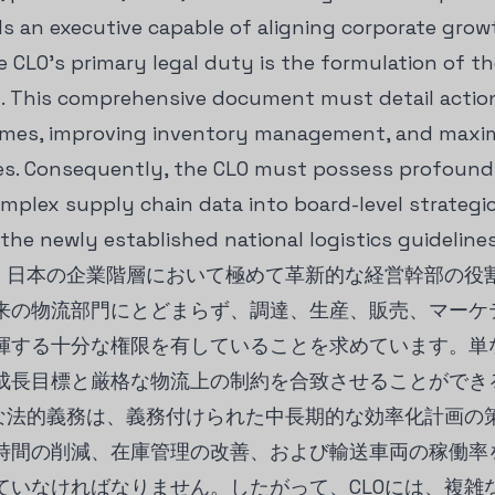
ands an executive capable of aligning corporate grow
The CLO's primary legal duty is the formulation of
n. This comprehensive document must detail action
times, improving inventory management, and maximi
les. Consequently, the CLO must possess profound
mplex supply chain data into board-level strategic
he newly established national logistics guidelines
は、日本の企業階層において極めて革新的な経営幹部の役
来の物流部門にとどまらず、調達、生産、販売、マーケ
揮する十分な権限を有していることを求めています。単
成長目標と厳格な物流上の制約を合致させることができ
要な法的義務は、義務付けられた中長期的な効率化計画の
時間の削減、在庫管理の改善、および輸送車両の稼働率
ていなければなりません。したがって、CLOには、複雑