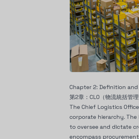
Chapter 2: Definition an
第2章：CLO（物流統括管
The Chief Logistics Offic
corporate hierarchy. The 
to oversee and dictate c
encompass procurement, 