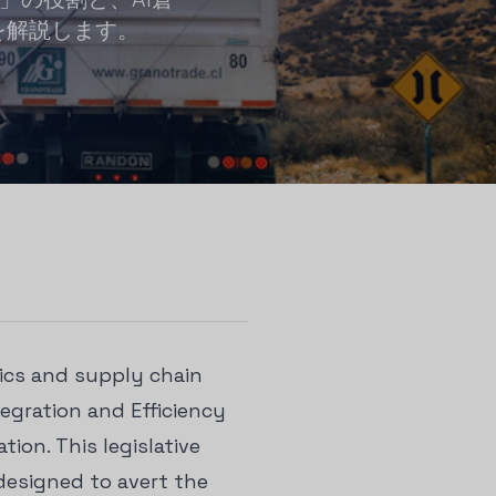
を解説します。
ics and supply chain
egration and Efficiency
ion. This legislative
designed to avert the