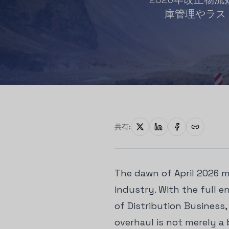
庫管理やラス
共有:
The dawn of April 2026 
industry. With the full 
of Distribution Business,
overhaul is not merely a