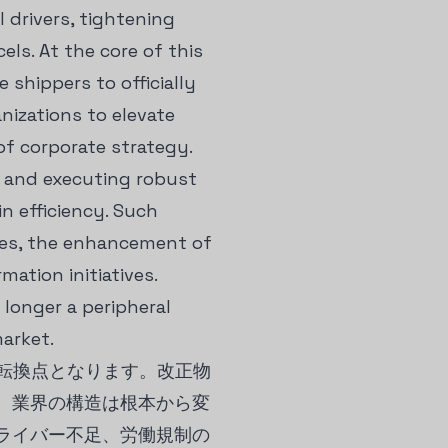
 drivers, tightening
ls. At the core of this
shippers to officially
anizations to elevate
of corporate strategy.
g and executing robust
 efficiency. Such
imes, the enhancement of
ation initiatives.
 longer a peripheral
market.
な転換点となります。改正物
、業界の構造は根本から変
ライバー不足、労働規制の