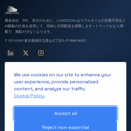
運送会社、3PL、荷主のために、LOGISTICALはリアルタイムの容量可視化と
AI駆動の計画を使用して、荷物と共同配送を調整します—トラックがより満
載で、無駄が少なくなります。
〒107-0061 東京都港区北青山3丁目5-17 R&M #901
会社
ソリューション
We use cookies on our site to enhance your
ホーム
3Dボリューム検出
user experience, provide personalized
会社概要
共同配送
content, and analyze our traffic.
ブログ
AIアシスタント
Cookie Policy.
導入事例
Accept all
すべての導入事例を見る
管理者
Reject non-essential