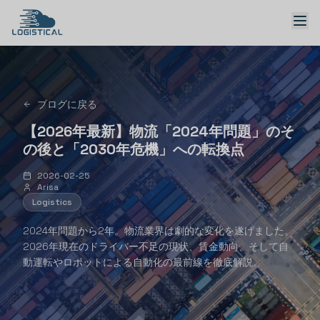
ブログに戻る
ソリューション
【2026年最新】物流「2024年問題」のそ
の後と「2030年危機」への転換点
2026-02-25
Arisa
Logistics
日本語 → English
2024年問題から2年。物流業界は劇的な変化を遂げました。
2026年現在のドライバー不足の現状、賃金動向、そして自
デモを予約
動運転やロボットによる自動化の最前線を徹底解説。