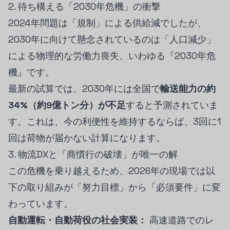
2. 待ち構える「2030年危機」の衝撃
2024年問題は「規制」による供給減でしたが、
2030年に向けて懸念されているのは「人口減少」
による物理的な労働力喪失、いわゆる『2030年危
機』です。
最新の試算では、2030年には全国で
輸送能力の約
34%（約9億トン分）が不足
すると予測されていま
す。これは、今の利便性を維持するならば、3回に1
回は荷物が届かない計算になります。
3. 物流DXと「商慣行の破壊」が唯一の解
この危機を乗り越えるため、2026年の現場では以
下の取り組みが「努力目標」から「必須要件」に変
わっています。
自動運転・自動荷役の社会実装：
高速道路でのレ