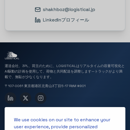
shakhboz@logistical.jp
LinkedInプロフィール
運送会社、3PL、荷主のために、LOGISTICALはリアルタイムの容量可視化と
AI駆動の計画を使用して、荷物と共同配送を調整します—トラックがより満
載で、無駄が少なくなります。
〒107-0061 東京都港区北青山3丁目5-17 R&M #901
会社
ソリューション
We use cookies on our site to enhance your
ホーム
3Dボリューム検出
user experience, provide personalized
会社概要
共同配送