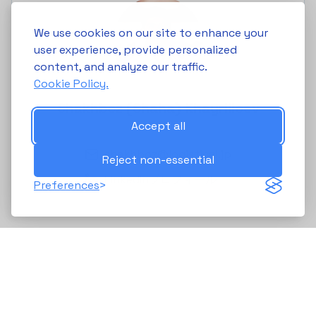
We use cookies on our site to enhance your
user experience, provide personalized
content, and analyze our traffic.
Cookie Policy.
Shakhboz (Shaha) Khayrilloev
Accept all
CEO
shakhboz@logistical.jp
Reject non-essential
LinkedInプロフィール
Preferences
運送会社、3PL、荷主のために、LOGISTICALはリアルタイムの容量可視化と
AI駆動の計画を使用して、荷物と共同配送を調整します—トラックがより満