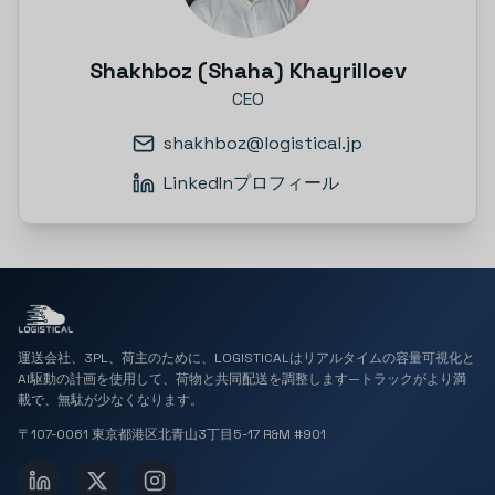
Shakhboz (Shaha) Khayrilloev
CEO
shakhboz@logistical.jp
LinkedInプロフィール
運送会社、3PL、荷主のために、LOGISTICALはリアルタイムの容量可視化と
AI駆動の計画を使用して、荷物と共同配送を調整します—トラックがより満
載で、無駄が少なくなります。
〒107-0061 東京都港区北青山3丁目5-17 R&M #901