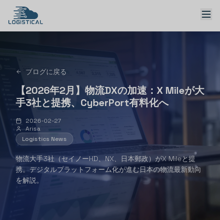
ブログに戻る
ソリューション
【2026年2月】物流DXの加速：X Mileが大
手3社と提携、CyberPort有料化へ
2026-02-27
Arisa
Logistics News
日本語 → English
物流大手3社（セイノーHD、NX、日本郵政）がX Mileと提
携。デジタルプラットフォーム化が進む日本の物流最新動向
デモを予約
を解説。